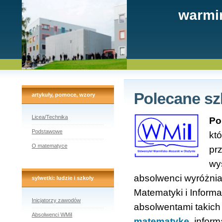
warmi
Polecane sz
artykuły, pomoce, wzory
Licea/Technika
Po
Podstawowe
kt
O matematyce
pr
wy
absolwenci wyróżnia
sylwetki: ludzie i szkoły
Matematyki i Inform
Inicjatorzy zawodów
absolwentami takich 
Absolwenci WMiI
matematykę
, infor