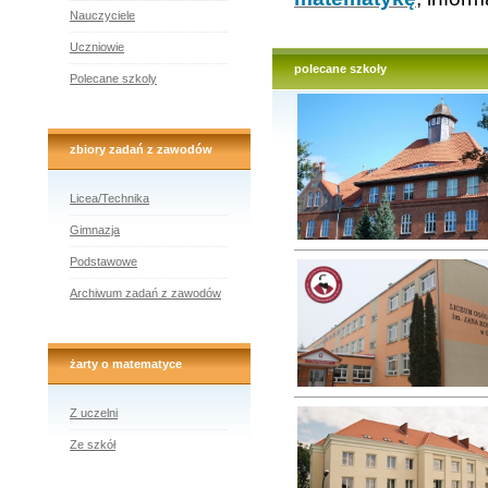
Nauczyciele
Uczniowie
polecane szkoły
Polecane szkoly
zbiory zadań z zawodów
Licea/Technika
Gimnazja
Podstawowe
Archiwum zadań z zawodów
żarty o matematyce
Z uczelni
Ze szkół