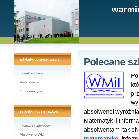
warmi
Polecane sz
artykuły, pomoce, wzory
Licea/Technika
Po
Podstawowe
kt
O matematyce
pr
wy
absolwenci wyróżnia
sylwetki: ludzie i szkoły
Matematyki i Inform
Inicjatorzy zawodów
absolwentami takich 
Absolwenci WMiI
matematykę
, infor