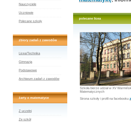
Nauczyciele
Uczniowie
polecane licea
Polecane szkoly
zbiory zadań z zawodów
Licea/Technika
Gimnazja
Podstawowe
Archiwum zadań z zawodów
Szkoła bierze udział w XV Warmiń
Matematycznych
żarty o matematyce
Strona szkoły i profil na facebooku
Z uczelni
Ze szkół