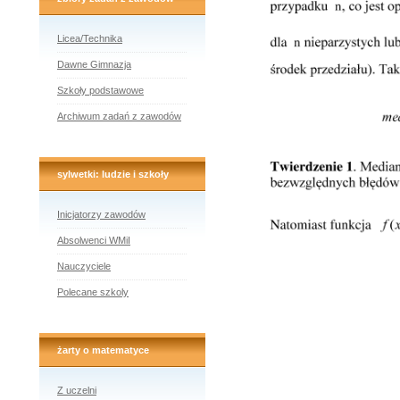
Licea/Technika
Dawne Gimnazja
Szkoły podstawowe
Archiwum zadań z zawodów
sylwetki: ludzie i szkoły
Inicjatorzy zawodów
Absolwenci WMiI
Nauczyciele
Polecane szkoly
żarty o matematyce
Z uczelni