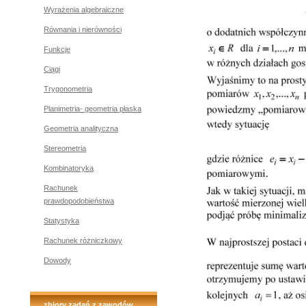
Wyrażenia algebraiczne
Równania i nierówności
Funkcje
Ciągi
Trygonometria
Planimetria- geometria płaska
Geometria analityczna
Stereometria
Kombinatoryka
Rachunek
prawdopodobieństwa
Statystyka
Rachunek różniczkowy
Dowody
zbiory zadań z zawodów