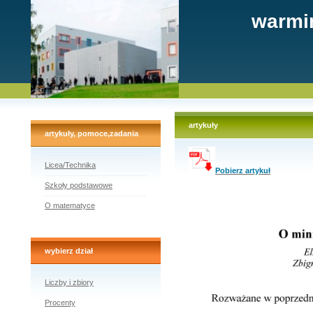
warmi
artykuły
artykuły, pomoce,zadania
Licea/Technika
Pobierz artykuł
Szkoły podstawowe
O matematyce
wybierz dział
Liczby i zbiory
Procenty