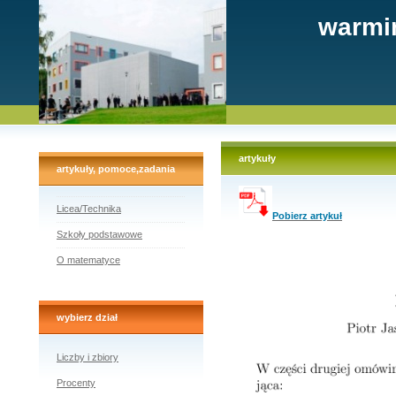
warmi
artykuły
artykuły, pomoce,zadania
Licea/Technika
Pobierz artykuł
Szkoły podstawowe
O matematyce
wybierz dział
Liczby i zbiory
Procenty