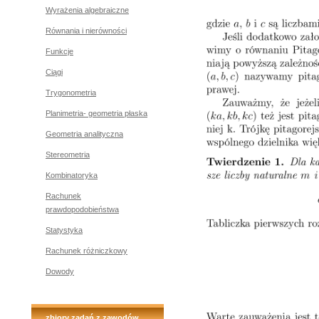
Wyrażenia algebraiczne
Równania i nierówności
Funkcje
Ciągi
Trygonometria
Planimetria- geometria płaska
Geometria analityczna
Stereometria
Kombinatoryka
Rachunek
prawdopodobieństwa
Statystyka
Rachunek różniczkowy
Dowody
zbiory zadań z zawodów