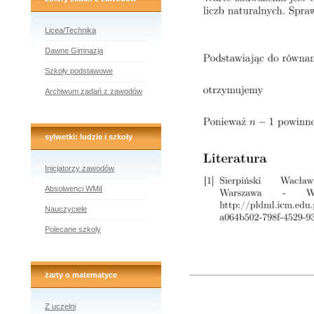
Licea/Technika
Dawne Gimnazja
Szkoły podstawowe
Archiwum zadań z zawodów
sylwetki: ludzie i szkoły
Inicjatorzy zawodów
Absolwenci WMiI
Nauczyciele
Polecane szkoly
żarty o matematyce
Z uczelni