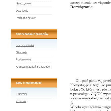
Nauczyciele
Uczniowie
Polecane szkoly
zbiory zadań z zawodów
Licea/Technika
Gimnazja
Podstawowe
Archiwum zadań z zawodów
żarty o matematyce
Z uczelni
Ze szkół