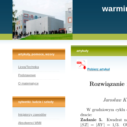
warmi
artykuły
artykuły, pomoce, wzory
Licea/Technika
Pobierz artykuł
Podstawowe
O matematyce
sylwetki: ludzie i szkoły
Inicjatorzy zawodów
Absolwenci WMiI