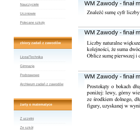
WM Zawody - finał 
Nauczyciele
Uczniowie
Polecane szkoly
WM Zawody - finał 
zbiory zadań z zawodów
Licea/Technika
Gimnazja
Podstawowe
WM Zawody - finał 
Archiwum zadań z zawodów
żarty o matematyce
Z uczelni
Ze szkół