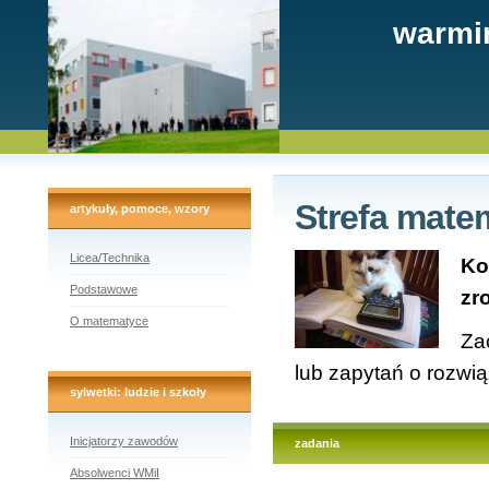
warmi
Strefa mate
artykuły, pomoce, wzory
Licea/Technika
Ko
Podstawowe
zr
O matematyce
Za
lub zapytań o rozwi
sylwetki: ludzie i szkoły
Inicjatorzy zawodów
zadania
Absolwenci WMiI