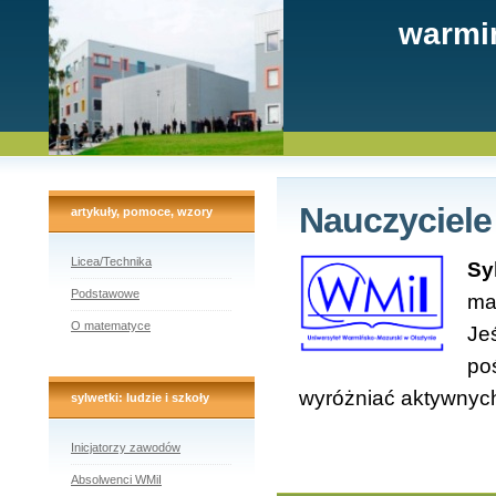
warmi
Nauczyciele
artykuły, pomoce, wzory
Licea/Technika
Sy
Podstawowe
ma
O matematyce
Je
po
wyróżniać aktywnych
sylwetki: ludzie i szkoły
Inicjatorzy zawodów
Absolwenci WMiI