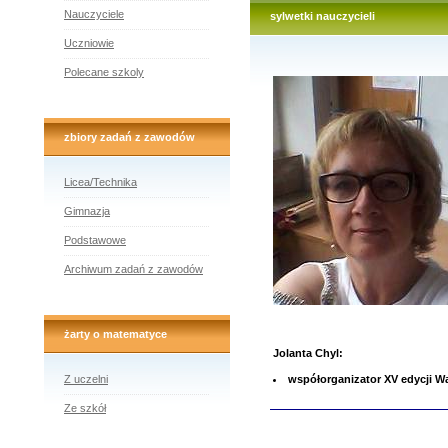
Nauczyciele
sylwetki nauczycieli
Uczniowie
Polecane szkoly
zbiory zadań z zawodów
Licea/Technika
Gimnazja
Podstawowe
Archiwum zadań z zawodów
żarty o matematyce
Jolanta Chyl:
Z uczelni
współorganizator XV edycji
Ze szkół