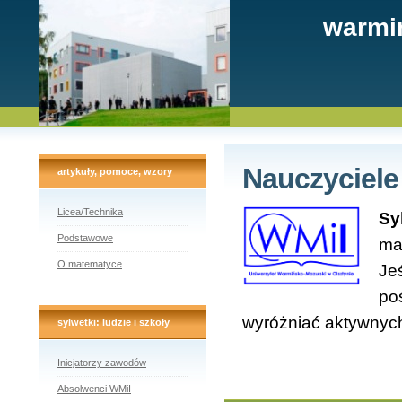
warmi
Nauczyciele
artykuły, pomoce, wzory
Licea/Technika
Sy
Podstawowe
ma
O matematyce
Je
po
wyróżniać aktywnych
sylwetki: ludzie i szkoły
Inicjatorzy zawodów
Absolwenci WMiI