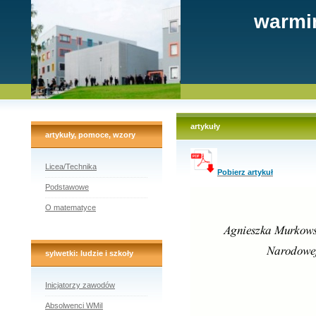
warmi
artykuły
artykuły, pomoce, wzory
Licea/Technika
Pobierz artykuł
Podstawowe
O matematyce
sylwetki: ludzie i szkoły
Inicjatorzy zawodów
Absolwenci WMiI