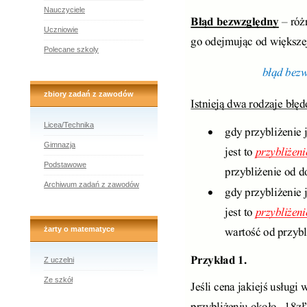
Nauczyciele
Uczniowie
Polecane szkoly
zbiory zadań z zawodów
Licea/Technika
Gimnazja
Podstawowe
Archiwum zadań z zawodów
żarty o matematyce
Z uczelni
Ze szkół