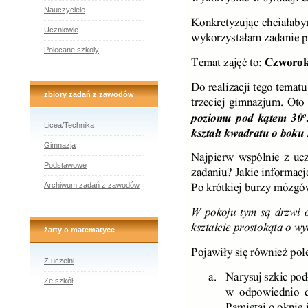
Nauczyciele
Uczniowie
Polecane szkoly
zbiory zadań z zawodów
Licea/Technika
Gimnazja
Podstawowe
Archiwum zadań z zawodów
żarty o matematyce
Z uczelni
Ze szkół