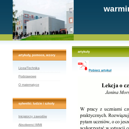
warmi
artykuły
artykuły, pomoce, wzory
Licea/Technika
Pobierz artykuł
Podstawowe
O matematyce
sylwetki: ludzie i szkoły
Inicjatorzy zawodów
Absolwenci WMiI