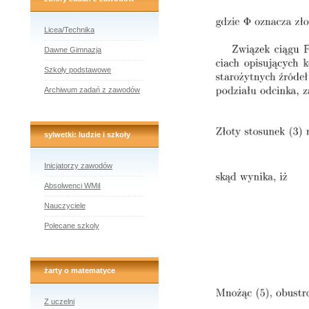
Licea/Technika
Dawne Gimnazja
Szkoły podstawowe
Archiwum zadań z zawodów
sylwetki: ludzie i szkoły
Inicjatorzy zawodów
Absolwenci WMiI
Nauczyciele
Polecane szkoly
żarty o matematyce
Z uczelni