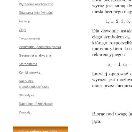
Wyrażenia algebraiczne
Równania i nierówności
Funkcje
Ciągi
Trygonometria
Planimetria- geometria płaska
Geometria analityczna
Stereometria
Kombinatoryka
Rachunek
prawdopodobieństwa
Statystyka
Rachunek różniczkowy
Dowody
zbiory zadań z zawodów