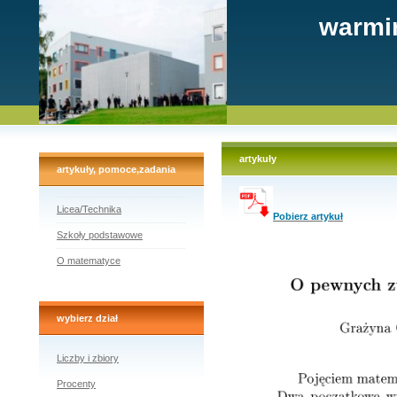
warmi
artykuły
artykuły, pomoce,zadania
Licea/Technika
Pobierz artykuł
Szkoły podstawowe
O matematyce
wybierz dział
Liczby i zbiory
Procenty