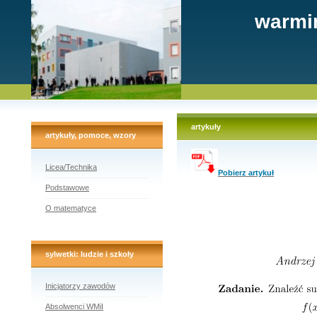
warmi
artykuły
artykuły, pomoce, wzory
Licea/Technika
Pobierz artykuł
Podstawowe
O matematyce
sylwetki: ludzie i szkoły
Inicjatorzy zawodów
Absolwenci WMiI