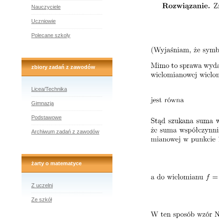
Nauczyciele
Uczniowie
Polecane szkoly
zbiory zadań z zawodów
Licea/Technika
Gimnazja
Podstawowe
Archiwum zadań z zawodów
żarty o matematyce
Z uczelni
Ze szkół